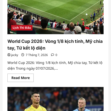
Lịch Thi Đấu
World Cup 2026: Vòng 1/8 kịch tính, Mỹ chia
tay, Tứ kết lộ diện
jacky
7 Tháng 7, 2026
0
World Cup 2026: Vòng 1/8 kịch tính, Mỹ chia tay, Tứ kết lộ
diện Trong ngày 07/07/2026,...
Read
Read More
more
about
World
Cup
2026:
Vòng
1/8
kịch
tính,