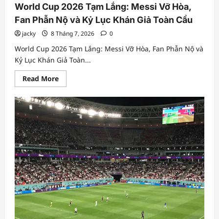
World Cup 2026 Tạm Lắng: Messi Vỡ Hòa,
Fan Phẫn Nộ và Kỷ Lục Khán Giả Toàn Cầu
jacky
8 Tháng 7, 2026
0
World Cup 2026 Tạm Lắng: Messi Vỡ Hòa, Fan Phẫn Nộ và
Kỷ Lục Khán Giả Toàn...
Read
Read More
more
about
World
Cup
2026
Tạm
Lắng:
Messi
Vỡ
Hòa,
Fan
Phẫn
Nộ
và
Kỷ
Lục
Khán
Giả
Toàn
Cầu