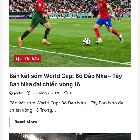
Lịch Thi Đấu
Bán kết sớm World Cup: Bồ Đào Nha – Tây
Ban Nha đại chiến vòng 16
jacky
5 Tháng 7, 2026
0
Bán kết sớm World Cup: Bồ Đào Nha – Tây Ban Nha đại
chiến vòng 16 Trong...
Read
Read More
more
about
Bán
kết