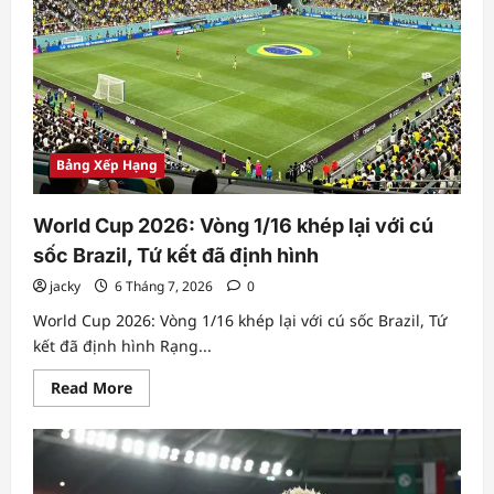
nổ
Bảng Xếp Hạng
World Cup 2026: Vòng 1/16 khép lại với cú
sốc Brazil, Tứ kết đã định hình
jacky
6 Tháng 7, 2026
0
World Cup 2026: Vòng 1/16 khép lại với cú sốc Brazil, Tứ
kết đã định hình Rạng...
Read
Read More
more
about
World
Cup
2026:
Vòng