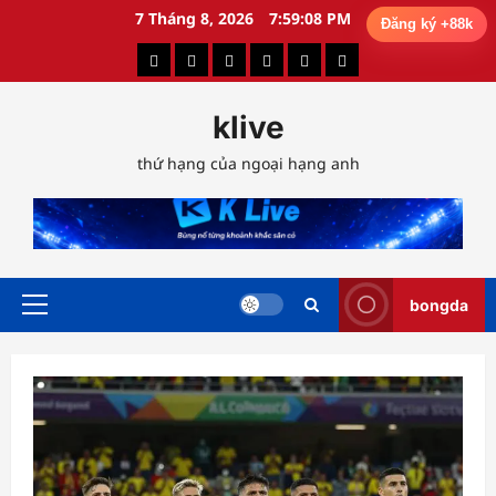
Skip
7 Tháng 8, 2026
7:59:10 PM
Đăng ký +88k
to
Bảng
Highlight
Kết
Lịch
Tin
Tỷ
content
Xếp
Bóng
Quả
Thi
Tức
Số
klive
Hạng
Đá
Bóng
Đấu
Bóng
Trực
Đá
Đá
Tuyến
thứ hạng của ngoại hạng anh
bongda
Primary
Menu