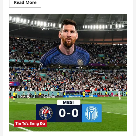
Read
Read More
more
about
Thụy
Sĩ
gây
sốc
loại
Colombia
trên
chấm
luân
lưu,
xác
định
cặp
tứ
kết
World
Cup
2026
Tin Tức Bóng Đá