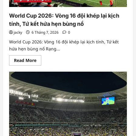
World Cup 2026: Vòng 16 đội khép lại kịch
tính, Tứ kết hứa hẹn bùng nổ
jacky
6 Tháng 7, 2026
0
World Cup 2026: Vòng 16 đội khép lại kịch tính, Tứ kết
hứa hẹn bùng nổ Rạng...
Read
Read More
more
about
World
Cup
2026:
Vòng
16
đội
khép
lại
kịch
tính,
Tứ
kết
hứa
hẹn
bùng