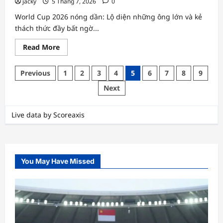
jacky
5 Tháng 7, 2026
0
World Cup 2026 nóng dần: Lộ diện những ông lớn và kẻ
thách thức đầy bất ngờ...
Read
Read More
more
about
World
Phân
Previous
1
2
3
4
5
6
7
8
9
Cup
2026
trang
Next
nóng
dần:
bài
Lộ
diện
Live data by
Scoreaxis
những
viết
ông
lớn
và
kẻ
thách
thức
You May Have Missed
đầy
bất
ngờ