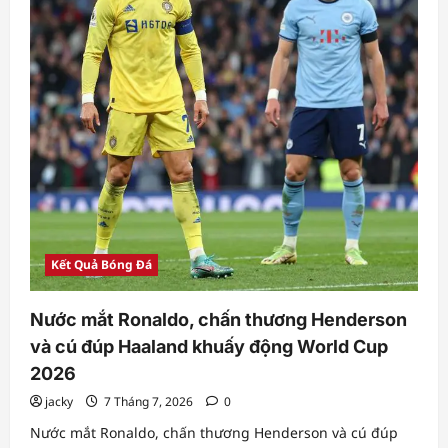
Mỹ
chia
tay,
Tứ
kết
lộ
diện
Kết Quả Bóng Đá
Nước mắt Ronaldo, chấn thương Henderson
và cú đúp Haaland khuấy động World Cup
2026
jacky
7 Tháng 7, 2026
0
Nước mắt Ronaldo, chấn thương Henderson và cú đúp