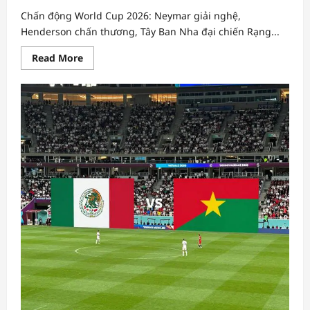
Chấn động World Cup 2026: Neymar giải nghệ,
Henderson chấn thương, Tây Ban Nha đại chiến Rạng...
Read
Read More
more
about
Chấn
động
World
Cup
2026:
Neymar
giải
nghệ,
Henderson
chấn
thương,
Tây
Ban
Nha
đại
chiến