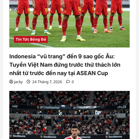
Tin Tức Bóng Đá
Indonesia “vũ trang” đến 9 sao gốc Âu:
Tuyển Việt Nam đứng trước thử thách lớn
nhất từ trước đến nay tại ASEAN Cup
jacky
24 Tháng 7, 2026
0