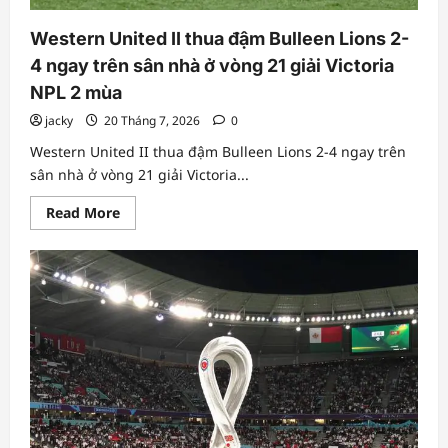
Western United II thua đậm Bulleen Lions 2-
4 ngay trên sân nhà ở vòng 21 giải Victoria
NPL 2 mùa
jacky
20 Tháng 7, 2026
0
Western United II thua đậm Bulleen Lions 2-4 ngay trên
sân nhà ở vòng 21 giải Victoria...
Read
Read More
more
about
Western
United
II
thua
đậm
Bulleen
Lions
2-
4
ngay
trên
sân
nhà
ở