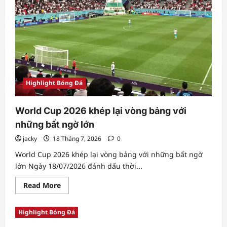
vòng
21
giải
Victoria
NPL
2
mùa
Highlight Bóng Đá
World Cup 2026 khép lại vòng bảng với
những bất ngờ lớn
jacky
18 Tháng 7, 2026
0
World Cup 2026 khép lại vòng bảng với những bất ngờ
lớn Ngày 18/07/2026 đánh dấu thời...
Read
Read More
more
about
World
Highlight Bóng Đá
Cup
2026