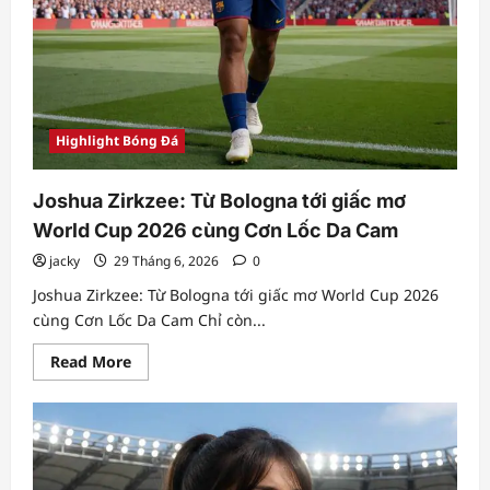
nảy
lửa
Highlight Bóng Đá
Joshua Zirkzee: Từ Bologna tới giấc mơ
World Cup 2026 cùng Cơn Lốc Da Cam
jacky
29 Tháng 6, 2026
0
Joshua Zirkzee: Từ Bologna tới giấc mơ World Cup 2026
cùng Cơn Lốc Da Cam Chỉ còn...
Read
Read More
more
about
Joshua
Zirkzee:
Từ
Bologna
tới
giấc