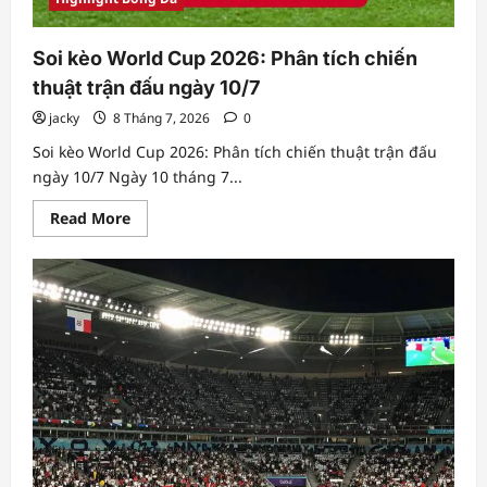
Soi kèo World Cup 2026: Phân tích chiến
thuật trận đấu ngày 10/7
jacky
8 Tháng 7, 2026
0
Soi kèo World Cup 2026: Phân tích chiến thuật trận đấu
ngày 10/7 Ngày 10 tháng 7...
Read
Read More
more
about
Soi
kèo
World
Cup
2026:
Phân
tích
chiến
thuật
trận
đấu
ngày
10/7