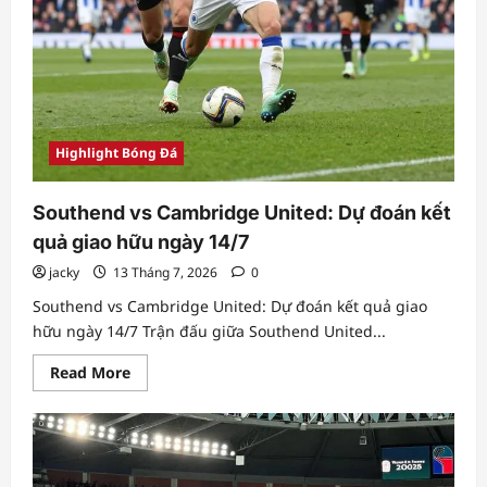
Highlight Bóng Đá
Southend vs Cambridge United: Dự đoán kết
quả giao hữu ngày 14/7
jacky
13 Tháng 7, 2026
0
Southend vs Cambridge United: Dự đoán kết quả giao
hữu ngày 14/7 Trận đấu giữa Southend United...
Read
Read More
more
about
Southend
vs
Cambridge
United:
Dự