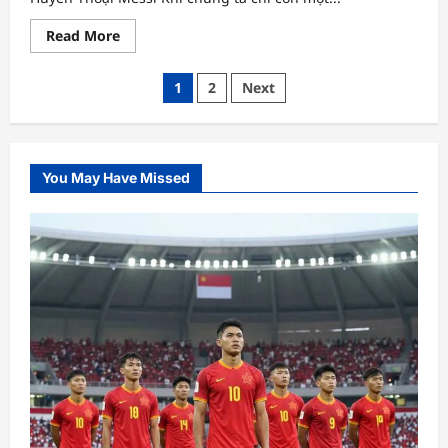
Read
Read More
more
about
Antonella
Phân
1
2
Next
Roccuzzo:
Sức
trang
Mạnh
Thầm
Lặng
bài
Đằng
Sau
viết
You May Have Missed
Huyền
Thoại
Messi