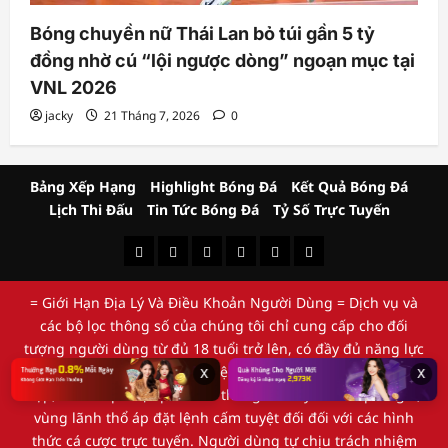
Bóng chuyền nữ Thái Lan bỏ túi gần 5 tỷ
đồng nhờ cú “lội ngược dòng” ngoạn mục tại
VNL 2026
jacky
21 Tháng 7, 2026
0
Bảng Xếp Hạng
Highlight Bóng Đá
Kết Quả Bóng Đá
Lịch Thi Đấu
Tin Tức Bóng Đá
Tỷ Số Trực Tuyến
Bảng
Highlight
Kết
Lịch
Tin
Tỷ
Xếp
Bóng
Quả
Thi
Tức
Số
= Giới Hạn Địa Lý Và Điều Khoản Người Dùng = Dịch vụ và
Hạng
Đá
Bóng
Đấu
Bóng
Trực
các bộ lọc thông số của chúng tôi chỉ cung cấp cho đối
Đá
Đá
Tuyến
tượng người dùng từ đủ 18 tuổi trở lên, có đầy đủ năng lực
hành vi dân sự pháp định. Hệ thống nghiêm cấm việc truy
x
x
cập, sao chép hoặc phát tán thông tin này từ các quốc gia,
vùng lãnh thổ áp đặt lệnh cấm tuyệt đối đối với các hình
thức cá cược trực tuyến. Người dùng tự chịu trách nhiệm