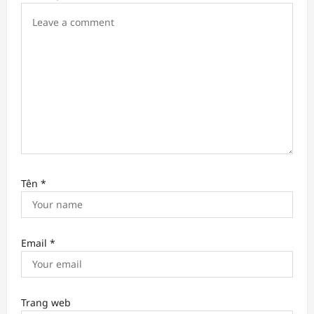
o
n
Tên
*
Email
*
Trang web