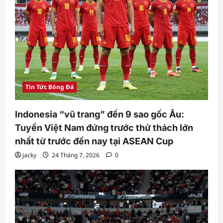
Tin Tức Bóng Đá
Indonesia “vũ trang” đến 9 sao gốc Âu:
Tuyển Việt Nam đứng trước thử thách lớn
nhất từ trước đến nay tại ASEAN Cup
jacky
24 Tháng 7, 2026
0