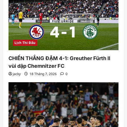
Lịch Thi Đấu
CHIẾN THẮNG ĐẬM 4-1: Greuther Fürth II
vùi dập Chemnitzer FC
jacky
18 Tháng 7, 2026
0