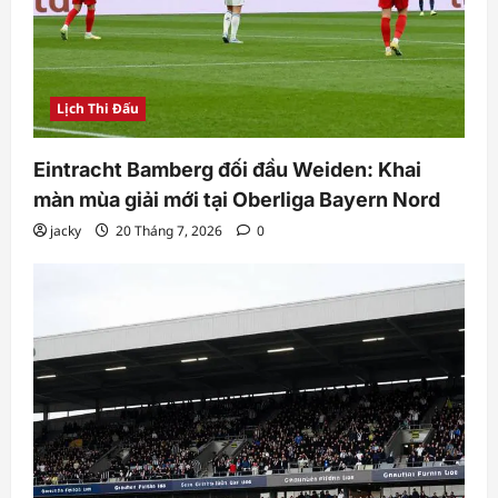
Lịch Thi Đấu
Eintracht Bamberg đối đầu Weiden: Khai
màn mùa giải mới tại Oberliga Bayern Nord
jacky
20 Tháng 7, 2026
0