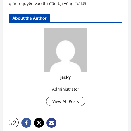
giành quyền vào thi đấu tại vòng Tứ kết.
About the Author
jacky
Administrator
View All Posts