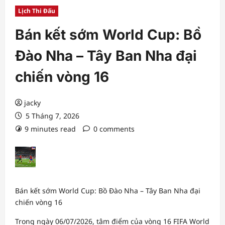
Lịch Thi Đấu
Bán kết sớm World Cup: Bồ
Đào Nha – Tây Ban Nha đại
chiến vòng 16
jacky
5 Tháng 7, 2026
9 minutes read
0 comments
Bán kết sớm World Cup: Bồ Đào Nha – Tây Ban Nha đại
chiến vòng 16
Trong ngày 06/07/2026, tâm điểm của vòng 16 FIFA World