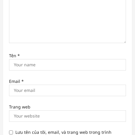
Tên
*
Email
*
Trang web
Lưu tên của tôi, email, và trang web trong trình