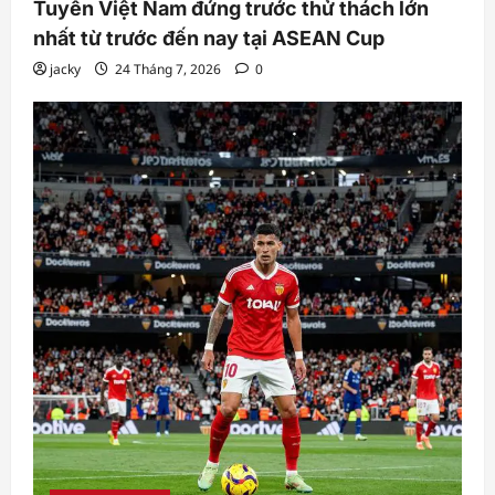
Tuyển Việt Nam đứng trước thử thách lớn
nhất từ trước đến nay tại ASEAN Cup
jacky
24 Tháng 7, 2026
0