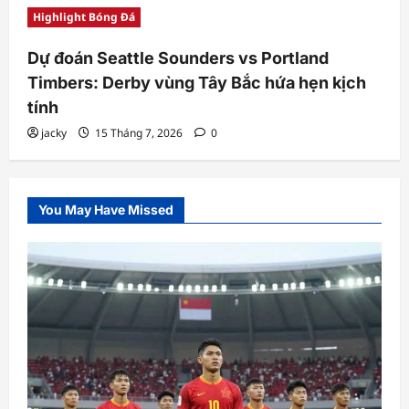
Highlight Bóng Đá
Dự đoán Seattle Sounders vs Portland
Timbers: Derby vùng Tây Bắc hứa hẹn kịch
tính
jacky
15 Tháng 7, 2026
0
You May Have Missed