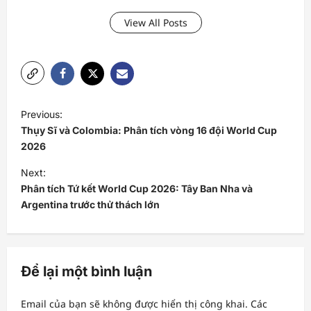
View All Posts
P
Previous:
o
Thụy Sĩ và Colombia: Phân tích vòng 16 đội World Cup
s
2026
t
Next:
Phân tích Tứ kết World Cup 2026: Tây Ban Nha và
n
Argentina trước thử thách lớn
a
v
i
Để lại một bình luận
g
a
Email của bạn sẽ không được hiển thị công khai.
Các