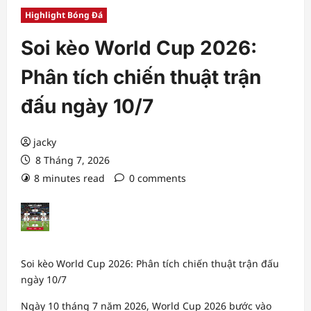
Highlight Bóng Đá
Soi kèo World Cup 2026:
Phân tích chiến thuật trận
đấu ngày 10/7
jacky
8 Tháng 7, 2026
8 minutes read
0 comments
Soi kèo World Cup 2026: Phân tích chiến thuật trận đấu
ngày 10/7
Ngày 10 tháng 7 năm 2026, World Cup 2026 bước vào