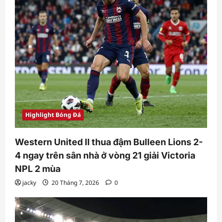
Highlight Bóng Đá
Western United II thua đậm Bulleen Lions 2-
4 ngay trên sân nhà ở vòng 21 giải Victoria
NPL 2 mùa
jacky
20 Tháng 7, 2026
0