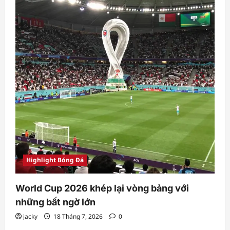
Highlight Bóng Đá
World Cup 2026 khép lại vòng bảng với
những bất ngờ lớn
jacky
18 Tháng 7, 2026
0