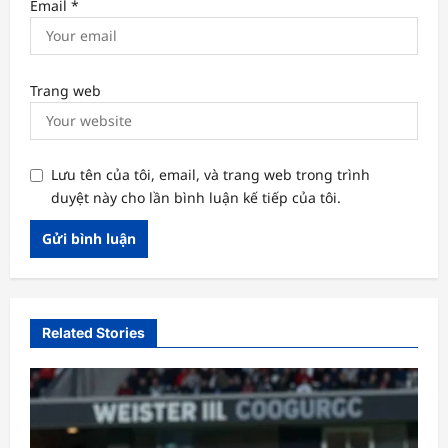
Email
*
Trang web
Lưu tên của tôi, email, và trang web trong trình
duyệt này cho lần bình luận kế tiếp của tôi.
Related Stories