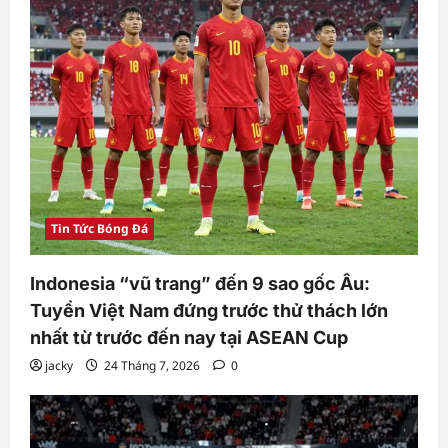
Tin Tức Bóng Đá
Indonesia “vũ trang” đến 9 sao gốc Âu:
Tuyển Việt Nam đứng trước thử thách lớn
nhất từ trước đến nay tại ASEAN Cup
jacky
24 Tháng 7, 2026
0