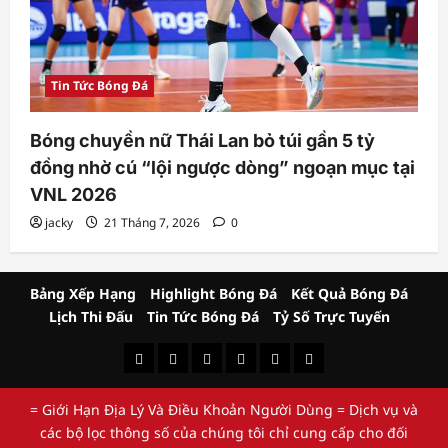
Tin Tức Bóng Đá
Bóng chuyền nữ Thái Lan bỏ túi gần 5 tỷ
đồng nhờ cú “lội ngược dòng” ngoạn mục tại
VNL 2026
jacky
21 Tháng 7, 2026
0
Bảng Xếp Hạng
Highlight Bóng Đá
Kết Quả Bóng Đá
Lịch Thi Đấu
Tin Tức Bóng Đá
Tỷ Số Trực Tuyến
Bảng
Highlight
Kết
Lịch
Tin
Tỷ
Xếp
Bóng
Quả
Thi
Tức
Số
= Giới Hạn Địa Lý Và Điều Khoản Người Dùng = Dịch vụ và
Hạng
Đá
Bóng
Đấu
Bóng
Trực
các bộ lọc thông số của chúng tôi chỉ cung cấp cho đối
Đá
Đá
Tuyến