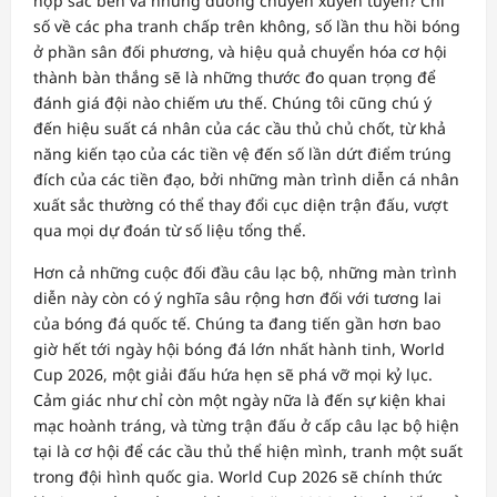
hợp sắc bén và những đường chuyền xuyên tuyến? Chỉ
số về các pha tranh chấp trên không, số lần thu hồi bóng
ở phần sân đối phương, và hiệu quả chuyển hóa cơ hội
thành bàn thắng sẽ là những thước đo quan trọng để
đánh giá đội nào chiếm ưu thế. Chúng tôi cũng chú ý
đến hiệu suất cá nhân của các cầu thủ chủ chốt, từ khả
năng kiến tạo của các tiền vệ đến số lần dứt điểm trúng
đích của các tiền đạo, bởi những màn trình diễn cá nhân
xuất sắc thường có thể thay đổi cục diện trận đấu, vượt
qua mọi dự đoán từ số liệu tổng thể.
Hơn cả những cuộc đối đầu câu lạc bộ, những màn trình
diễn này còn có ý nghĩa sâu rộng hơn đối với tương lai
của bóng đá quốc tế. Chúng ta đang tiến gần hơn bao
giờ hết tới ngày hội bóng đá lớn nhất hành tinh, World
Cup 2026, một giải đấu hứa hẹn sẽ phá vỡ mọi kỷ lục.
Cảm giác như chỉ còn một ngày nữa là đến sự kiện khai
mạc hoành tráng, và từng trận đấu ở cấp câu lạc bộ hiện
tại là cơ hội để các cầu thủ thể hiện mình, tranh một suất
trong đội hình quốc gia. World Cup 2026 sẽ chính thức