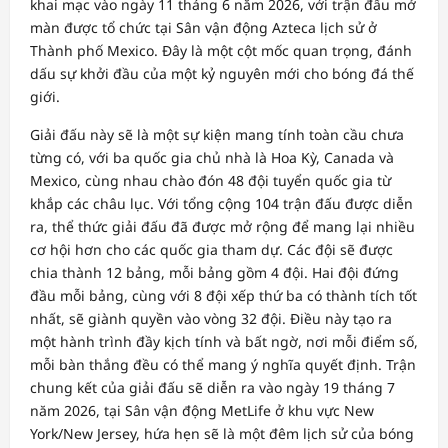
khai mạc vào ngày 11 tháng 6 năm 2026, với trận đấu mở
màn được tổ chức tại Sân vận động Azteca lịch sử ở
Thành phố Mexico. Đây là một cột mốc quan trọng, đánh
dấu sự khởi đầu của một kỷ nguyên mới cho bóng đá thế
giới.
Giải đấu này sẽ là một sự kiện mang tính toàn cầu chưa
từng có, với ba quốc gia chủ nhà là Hoa Kỳ, Canada và
Mexico, cùng nhau chào đón 48 đội tuyển quốc gia từ
khắp các châu lục. Với tổng cộng 104 trận đấu được diễn
ra, thể thức giải đấu đã được mở rộng để mang lại nhiều
cơ hội hơn cho các quốc gia tham dự. Các đội sẽ được
chia thành 12 bảng, mỗi bảng gồm 4 đội. Hai đội đứng
đầu mỗi bảng, cùng với 8 đội xếp thứ ba có thành tích tốt
nhất, sẽ giành quyền vào vòng 32 đội. Điều này tạo ra
một hành trình đầy kịch tính và bất ngờ, nơi mỗi điểm số,
mỗi bàn thắng đều có thể mang ý nghĩa quyết định. Trận
chung kết của giải đấu sẽ diễn ra vào ngày 19 tháng 7
năm 2026, tại Sân vận động MetLife ở khu vực New
York/New Jersey, hứa hẹn sẽ là một đêm lịch sử của bóng