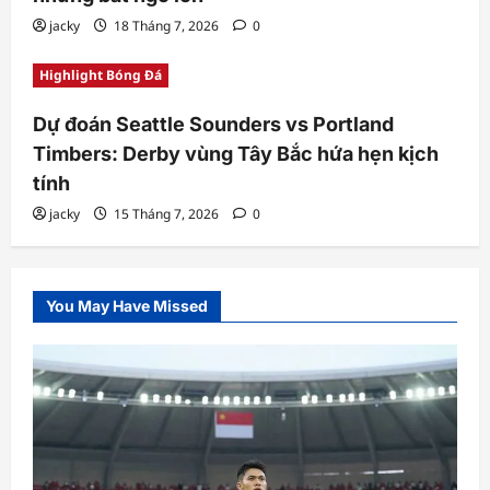
jacky
18 Tháng 7, 2026
0
Highlight Bóng Đá
Dự đoán Seattle Sounders vs Portland
Timbers: Derby vùng Tây Bắc hứa hẹn kịch
tính
jacky
15 Tháng 7, 2026
0
You May Have Missed