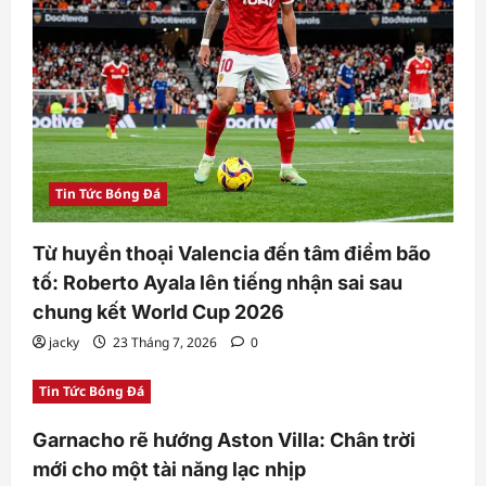
Tin Tức Bóng Đá
Từ huyền thoại Valencia đến tâm điểm bão
tố: Roberto Ayala lên tiếng nhận sai sau
chung kết World Cup 2026
jacky
23 Tháng 7, 2026
0
Tin Tức Bóng Đá
Garnacho rẽ hướng Aston Villa: Chân trời
mới cho một tài năng lạc nhịp