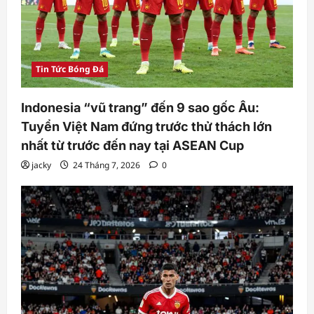
Tin Tức Bóng Đá
Indonesia “vũ trang” đến 9 sao gốc Âu:
Tuyển Việt Nam đứng trước thử thách lớn
nhất từ trước đến nay tại ASEAN Cup
jacky
24 Tháng 7, 2026
0