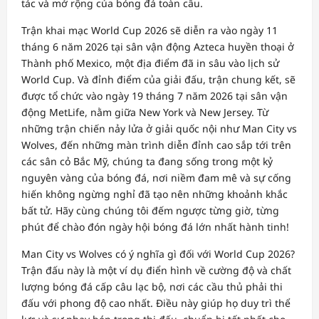
tác và mở rộng của bóng đá toàn cầu.
Trận khai mạc World Cup 2026 sẽ diễn ra vào ngày 11
tháng 6 năm 2026 tại sân vận động Azteca huyền thoại ở
Thành phố Mexico, một địa điểm đã in sâu vào lịch sử
World Cup. Và đỉnh điểm của giải đấu, trận chung kết, sẽ
được tổ chức vào ngày 19 tháng 7 năm 2026 tại sân vận
động MetLife, nằm giữa New York và New Jersey. Từ
những trận chiến nảy lửa ở giải quốc nội như Man City vs
Wolves, đến những màn trình diễn đỉnh cao sắp tới trên
các sân cỏ Bắc Mỹ, chúng ta đang sống trong một kỷ
nguyên vàng của bóng đá, nơi niềm đam mê và sự cống
hiến không ngừng nghỉ đã tạo nên những khoảnh khắc
bất tử. Hãy cùng chúng tôi đếm ngược từng giờ, từng
phút để chào đón ngày hội bóng đá lớn nhất hành tinh!
Man City vs Wolves có ý nghĩa gì đối với World Cup 2026?
Trận đấu này là một ví dụ điển hình về cường độ và chất
lượng bóng đá cấp câu lạc bộ, nơi các cầu thủ phải thi
đấu với phong độ cao nhất. Điều này giúp họ duy trì thể