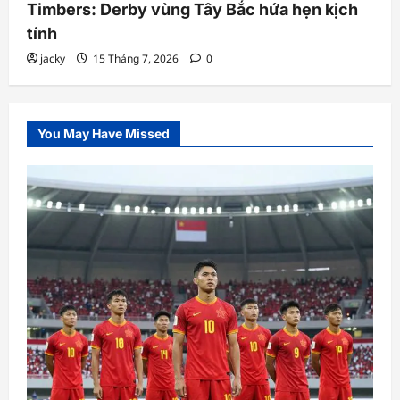
Timbers: Derby vùng Tây Bắc hứa hẹn kịch
tính
jacky
15 Tháng 7, 2026
0
You May Have Missed