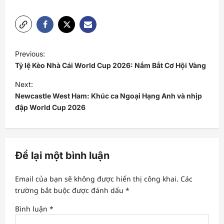
P
Previous:
o
Tỷ lệ Kèo Nhà Cái World Cup 2026: Nắm Bắt Cơ Hội Vàng
s
Next:
t
Newcastle West Ham: Khúc ca Ngoại Hạng Anh và nhịp
đập World Cup 2026
n
a
v
Để lại một bình luận
i
g
Email của bạn sẽ không được hiển thị công khai.
Các
a
trường bắt buộc được đánh dấu
*
t
Bình luận
*
i