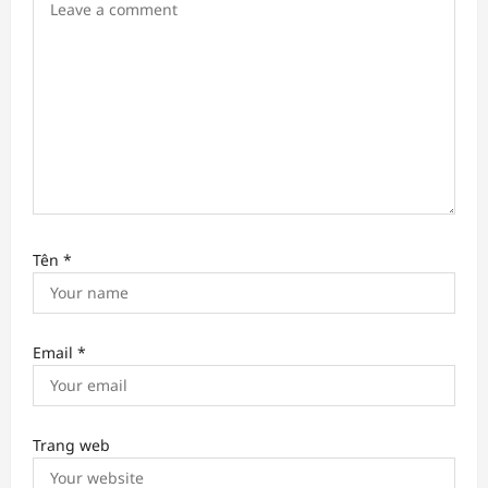
o
n
Tên
*
Email
*
Trang web