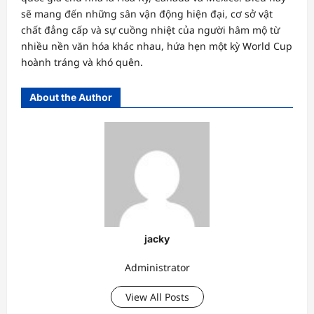
sẽ mang đến những sân vận động hiện đại, cơ sở vật
chất đẳng cấp và sự cuồng nhiệt của người hâm mộ từ
nhiều nền văn hóa khác nhau, hứa hẹn một kỳ World Cup
hoành tráng và khó quên.
About the Author
jacky
Administrator
View All Posts