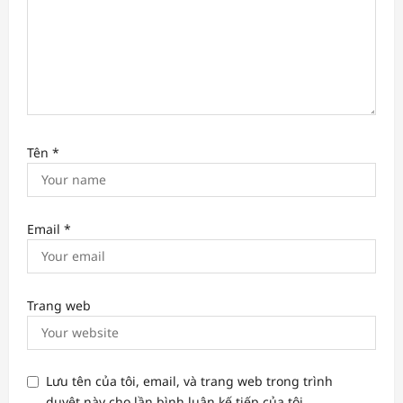
Tên
*
Email
*
Trang web
Lưu tên của tôi, email, và trang web trong trình
duyệt này cho lần bình luận kế tiếp của tôi.