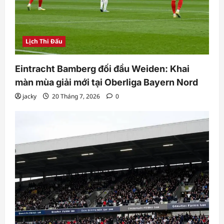
Lịch Thi Đấu
Eintracht Bamberg đối đầu Weiden: Khai
màn mùa giải mới tại Oberliga Bayern Nord
jacky
20 Tháng 7, 2026
0