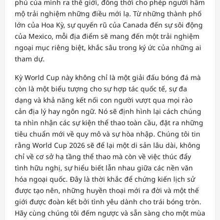
phú của mình ra thế giới, đồng thời cho phép người hâm
mộ trải nghiệm những điều mới lạ. Từ những thành phố
lớn của Hoa Kỳ, sự quyến rũ của Canada đến sự sôi động
của Mexico, mỗi địa điểm sẽ mang đến một trải nghiệm
ngoại mục riêng biệt, khắc sâu trong ký ức của những ai
tham dự.
Kỳ World Cup này không chỉ là một giải đấu bóng đá mà
còn là một biểu tượng cho sự hợp tác quốc tế, sự đa
dạng và khả năng kết nối con người vượt qua mọi rào
cản địa lý hay ngôn ngữ. Nó sẽ định hình lại cách chúng
ta nhìn nhận các sự kiện thể thao toàn cầu, đặt ra những
tiêu chuẩn mới về quy mô và sự hòa nhập. Chúng tôi tin
rằng World Cup 2026 sẽ để lại một di sản lâu dài, không
chỉ về cơ sở hạ tầng thể thao mà còn về việc thúc đẩy
tình hữu nghị, sự hiểu biết lẫn nhau giữa các nền văn
hóa ngoại quốc. Đây là thời khắc để chứng kiến lịch sử
được tạo nên, những huyền thoại mới ra đời và một thế
giới được đoàn kết bởi tình yêu dành cho trái bóng tròn.
Hãy cùng chúng tôi đếm ngược và sẵn sàng cho một mùa