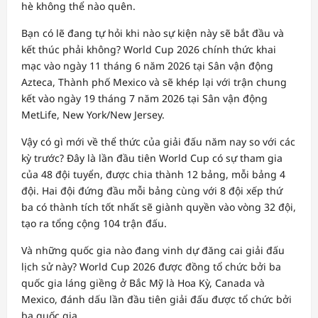
hè không thể nào quên.
Bạn có lẽ đang tự hỏi khi nào sự kiện này sẽ bắt đầu và
kết thúc phải không? World Cup 2026 chính thức khai
mạc vào ngày 11 tháng 6 năm 2026 tại Sân vận động
Azteca, Thành phố Mexico và sẽ khép lại với trận chung
kết vào ngày 19 tháng 7 năm 2026 tại Sân vận động
MetLife, New York/New Jersey.
Vậy có gì mới về thể thức của giải đấu năm nay so với các
kỳ trước? Đây là lần đầu tiên World Cup có sự tham gia
của 48 đội tuyển, được chia thành 12 bảng, mỗi bảng 4
đội. Hai đội đứng đầu mỗi bảng cùng với 8 đội xếp thứ
ba có thành tích tốt nhất sẽ giành quyền vào vòng 32 đội,
tạo ra tổng cộng 104 trận đấu.
Và những quốc gia nào đang vinh dự đăng cai giải đấu
lịch sử này? World Cup 2026 được đồng tổ chức bởi ba
quốc gia láng giềng ở Bắc Mỹ là Hoa Kỳ, Canada và
Mexico, đánh dấu lần đầu tiên giải đấu được tổ chức bởi
ba quốc gia.