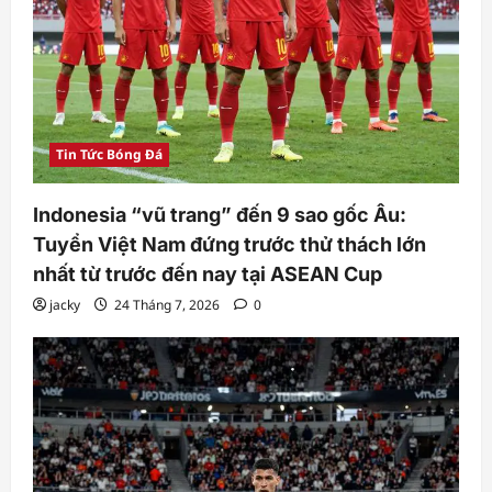
Tin Tức Bóng Đá
Indonesia “vũ trang” đến 9 sao gốc Âu:
Tuyển Việt Nam đứng trước thử thách lớn
nhất từ trước đến nay tại ASEAN Cup
jacky
24 Tháng 7, 2026
0