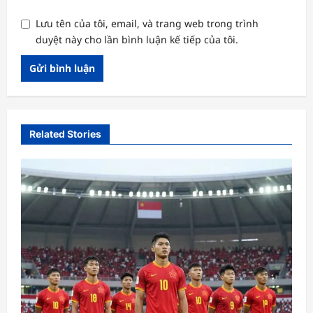
Lưu tên của tôi, email, và trang web trong trình
duyệt này cho lần bình luận kế tiếp của tôi.
Related Stories