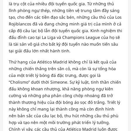
là trụ cột của nhiều đội tuyển quốc gia. Từ những thủ
lĩnh phòng ngự thép, những tiền vệ trung tâm đầy sáng
tạo, cho đến các tiền đạo sắc bén, những cầu thủ của Los
Rojiblancos đã và đang chứng minh giá trị của mình ở cả
cấp độ câu lạc bộ lẫn đội tuyển quốc gia. Kinh nghiệm thi
đấu đỉnh cao tại La Liga và Champions League của họ sẽ
là tài sản vô giá cho bất kỳ đội tuyển nào muốn tiến sâu
tại giải đấu lớn nhất hành tinh.
Thứ hạng của Atlético Madrid không chỉ là kết quả của
những chiến thắng trên sân cỏ, mà còn là sự tổng hòa
của một triết lý bóng đá đặc trưng, được gọi là
“Cholismo” dưới thời Simeone. Sự kỷ luật, tinh thần chiến
đấu không khoan nhượng, khả năng phòng ngự kiên
cường và những pha phản công chớp nhoáng đã trở
thành thương hiệu của đội bóng áo sọc đỏ trắng. Triết lý
này không chỉ mang lại thành công mà còn định hình
nên bản sắc của câu lạc bộ, thu hút những cầu thủ phù
hợp và tạo nên một môi trường phát triển lý tưởng.
Chính vì vậy, các cầu thủ của Atlético Madrid luôn được