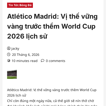
Tin Tức Bóng Đá
Atlético Madrid: Vị thế vững
vàng trước thềm World Cup
2026 lịch sử
jacky
20 Tháng 6, 2026
10 minutes read
0 comments
Atlético Madrid: Vị thế vững vàng trước thềm World Cup
2026 lịch sử
Chỉ còn đúng một ngày nữa, cả thế giới sẽ nín thở chờ