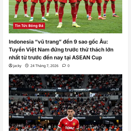
Tin Tức Bóng Đá
Indonesia “vũ trang” đến 9 sao gốc Âu:
Tuyển Việt Nam đứng trước thử thách lớn
nhất từ trước đến nay tại ASEAN Cup
jacky
24 Tháng 7, 2026
0