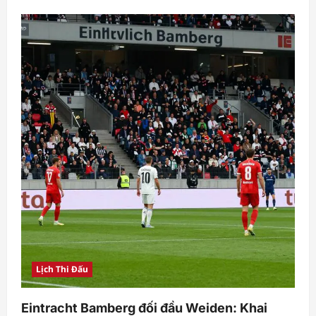
Lịch Thi Đấu
Eintracht Bamberg đối đầu Weiden: Khai