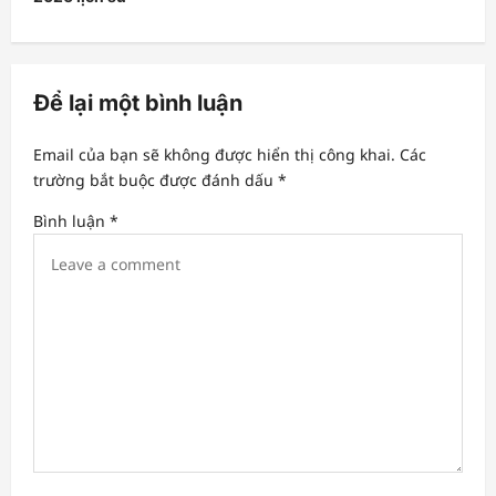
a
v
i
Để lại một bình luận
g
a
Email của bạn sẽ không được hiển thị công khai.
Các
t
trường bắt buộc được đánh dấu
*
i
Bình luận
*
o
n