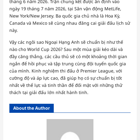
tháng 6 năm 2026. Trận chung kết được ấn định vào
ngày 19 tháng 7 năm 2026, tại Sân vận động MetLife,
New York/New Jersey. Ba quốc gia chủ nhà là Hoa Kỳ,
Canada và Mexico sẽ cùng nhau đăng cai giải đấu lịch sử
này.
Vậy các ngôi sao Ngoại Hạng Anh sẽ chuẩn bị như thế
nào cho World Cup 2026? Sau một mùa giải kéo dài và
đầy căng thẳng, các cầu thủ sẽ có một khoảng thời gian
ngắn để hồi phục và tập trung cùng đội tuyển quốc gia
của mình. Kinh nghiệm thi đấu ở Premier League, với
cường độ và áp lực cao, đã giúp họ có sự chuẩn bị tốt
nhất về thể lực và tinh thần để đối mặt với những thử
thách tại giải đấu lớn nhất hành tinh.
About the Author