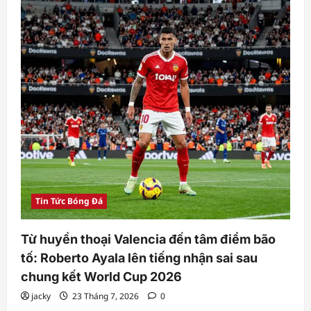
Tin Tức Bóng Đá
Từ huyền thoại Valencia đến tâm điểm bão
tố: Roberto Ayala lên tiếng nhận sai sau
chung kết World Cup 2026
jacky
23 Tháng 7, 2026
0