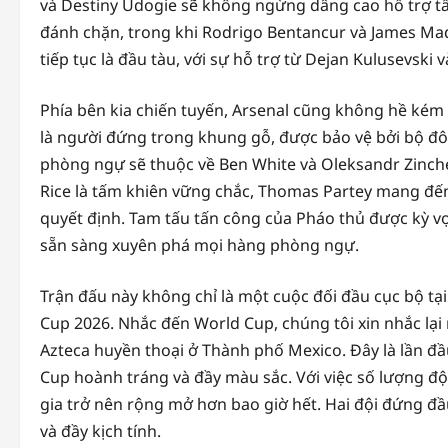
và Destiny Udogie sẽ không ngừng dâng cao hỗ trợ tấn
đánh chặn, trong khi Rodrigo Bentancur và James Mad
tiếp tục là đầu tàu, với sự hỗ trợ từ Dejan Kulusevski
Phía bên kia chiến tuyến, Arsenal cũng không hề kém
là người đứng trong khung gỗ, được bảo vệ bởi bộ đôi
phòng ngự sẽ thuộc về Ben White và Oleksandr Zinchen
Rice là tấm khiên vững chắc, Thomas Partey mang đế
quyết định. Tam tấu tấn công của Pháo thủ được kỳ v
sẵn sàng xuyên phá mọi hàng phòng ngự.
Trận đấu này không chỉ là một cuộc đối đầu cục bộ t
Cup 2026. Nhắc đến World Cup, chúng tôi xin nhắc lại 
Azteca huyền thoại ở Thành phố Mexico. Đây là lần đầ
Cup hoành tráng và đầy màu sắc. Với việc số lượng độ
gia trở nên rộng mở hơn bao giờ hết. Hai đội đứng đầ
và đầy kịch tính.