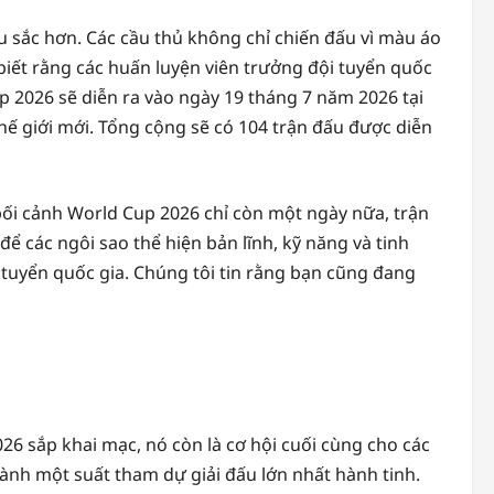
 sắc hơn. Các cầu thủ không chỉ chiến đấu vì màu áo
 biết rằng các huấn luyện viên trưởng đội tuyển quốc
 2026 sẽ diễn ra vào ngày 19 tháng 7 năm 2026 tại
hế giới mới. Tổng cộng sẽ có 104 trận đấu được diễn
bối cảnh World Cup 2026 chỉ còn một ngày nữa, trận
 các ngôi sao thể hiện bản lĩnh, kỹ năng và tinh
 tuyển quốc gia. Chúng tôi tin rằng bạn cũng đang
6 sắp khai mạc, nó còn là cơ hội cuối cùng cho các
iành một suất tham dự giải đấu lớn nhất hành tinh.