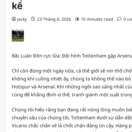
kề
jacky
23 Tháng 6, 2026
10 minutes read
0 c
Bắc Luân Đôn rực lửa: Đội hình Tottenham gặp Arsena
Chỉ còn đúng một ngày nữa, cả thế giới sẽ nín thở chờ
không khí cuồng nhiệt ấy, chúng ta không thể nào bỏ
Hotspur và Arsenal. Khi những ngôi sao sáng nhất của 
cùng để khẳng định vị thế, tranh giành một suất tron
Chúng tôi hiểu rằng bạn đang rất nóng lòng muốn biế
chuyên sâu của chúng tôi, Tottenham dưới sự dẫn dắt 
Vicario chắc chắn sẽ là chốt chặn đáng tin cậy. Hàng