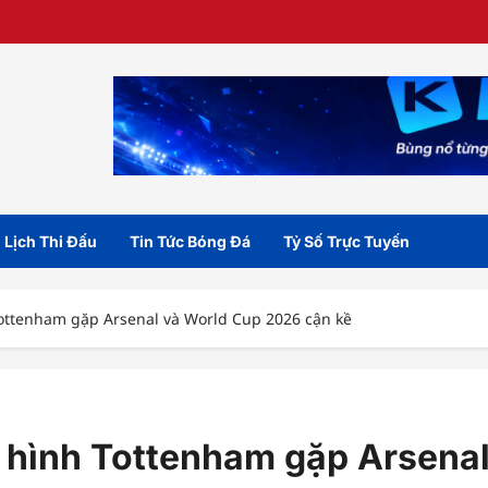
Lịch Thi Đấu
Tin Tức Bóng Đá
Tỷ Số Trực Tuyến
Tottenham gặp Arsenal và World Cup 2026 cận kề
i hình Tottenham gặp Arsena