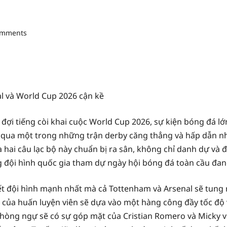
omments
l và World Cup 2026 cận kề
 đợi tiếng còi khai cuộc World Cup 2026, sự kiện bóng đá lớ
 qua một trong những trận derby căng thẳng và hấp dẫn nh
hai câu lạc bộ này chuẩn bị ra sân, không chỉ danh dự và đ
g đội hình quốc gia tham dự ngày hội bóng đá toàn cầu đan
t đội hình mạnh nhất mà cả Tottenham và Arsenal sẽ tung 
của huấn luyện viên sẽ dựa vào một hàng công đầy tốc độ v
 phòng ngự sẽ có sự góp mặt của Cristian Romero và Micky 