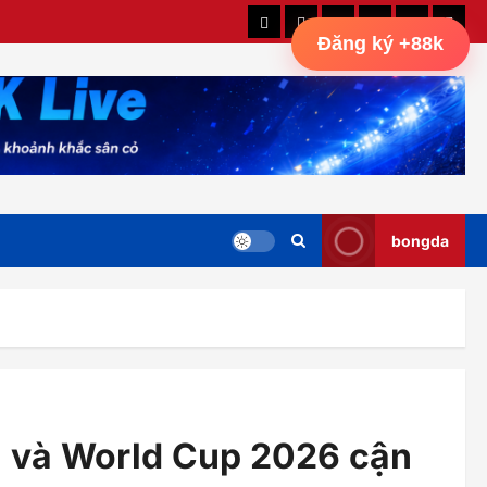
Bảng
Highlight
Kết
Lịch
Tin
Tỷ
Đăng ký +88k
Xếp
Bóng
Quả
Thi
Tức
Số
Hạng
Đá
Bóng
Đấu
Bóng
Trực
Đá
Đá
Tuyến
bongda
l và World Cup 2026 cận