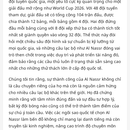
đội tuyển quốc gia, một yếu tố cực kỳ quan trọng cho một
giải đấu mở rộng như World Cup 2026. Với 48 đội tuyển
tham dự, giải đấu sẽ có tổng cộng 104 trận đấu, được
chia thành 12 bảng, mỗi bảng gồm 4 đội. Hai đội đứng
đầu mỗi bảng cùng với 8 đội xếp thứ ba có thành tích tốt
nhất sẽ giành quyền vào vòng 32 đội. Thể thức này đòi
hỏi một chiều sâu đội hình và sự chuẩn bị kỹ lưỡng từ
mọi quốc gia, và những câu lạc bộ như Al Nassr đóng vai
trò then chốt trong việc duy trì và phát triển tài năng đó,
đảm bảo rằng các cầu thủ luôn ở trạng thái sẵn sàng cao
nhất cho những thử thách lớn ở cấp độ quốc tế.
Chúng tôi tin rằng, sự thành công của Al Nassr không chỉ
là câu chuyện riêng của họ mà còn là nguồn cảm hứng
cho nhiều câu lạc bộ khác trên thế giới. Họ đã chứng
minh rằng với tầm nhìn đúng đắn và sự đầu tư hợp lý,
bất kỳ đội bóng nào cũng có thể trở thành tâm điểm của
sự chú ý toàn cầu. Việc các ngôi sao quốc tế chọn Al
Nassr làm bến đỗ không chỉ mang lại danh tiếng mà còn
truyền tải kinh nghiệm, nâng cao trình độ chuyên môn