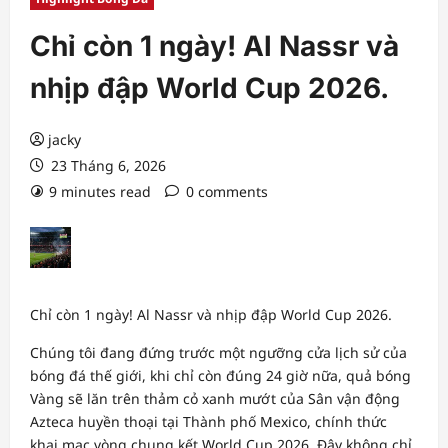
Chỉ còn 1 ngày! Al Nassr và
nhịp đập World Cup 2026.
jacky
23 Tháng 6, 2026
9 minutes read
0 comments
Chỉ còn 1 ngày! Al Nassr và nhịp đập World Cup 2026.
Chúng tôi đang đứng trước một ngưỡng cửa lịch sử của
bóng đá thế giới, khi chỉ còn đúng 24 giờ nữa, quả bóng
Vàng sẽ lăn trên thảm cỏ xanh mướt của Sân vận động
Azteca huyền thoại tại Thành phố Mexico, chính thức
khai mạc vòng chung kết World Cup 2026. Đây không chỉ