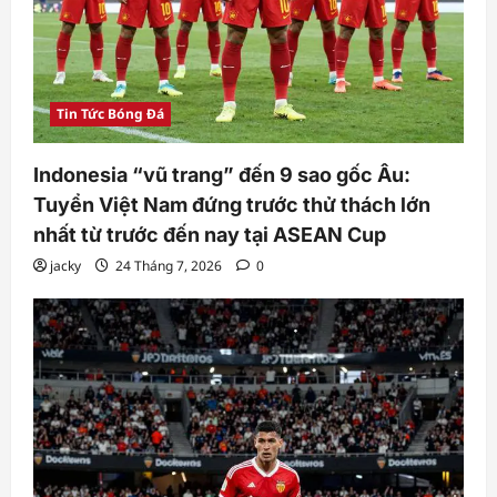
Tin Tức Bóng Đá
Indonesia “vũ trang” đến 9 sao gốc Âu:
Tuyển Việt Nam đứng trước thử thách lớn
nhất từ trước đến nay tại ASEAN Cup
jacky
24 Tháng 7, 2026
0