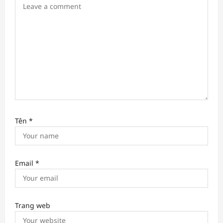
o
n
Tên
*
Email
*
Trang web