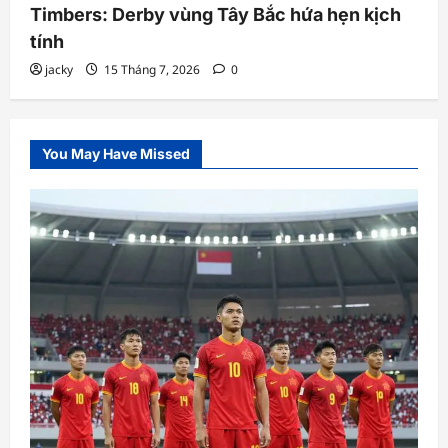
Timbers: Derby vùng Tây Bắc hứa hẹn kịch
tính
jacky
15 Tháng 7, 2026
0
You May Have Missed