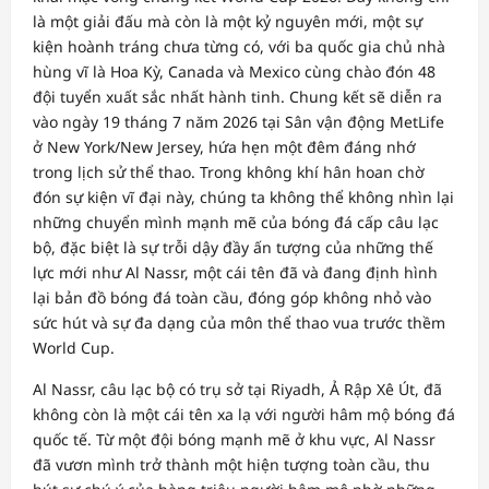
là một giải đấu mà còn là một kỷ nguyên mới, một sự
kiện hoành tráng chưa từng có, với ba quốc gia chủ nhà
hùng vĩ là Hoa Kỳ, Canada và Mexico cùng chào đón 48
đội tuyển xuất sắc nhất hành tinh. Chung kết sẽ diễn ra
vào ngày 19 tháng 7 năm 2026 tại Sân vận động MetLife
ở New York/New Jersey, hứa hẹn một đêm đáng nhớ
trong lịch sử thể thao. Trong không khí hân hoan chờ
đón sự kiện vĩ đại này, chúng ta không thể không nhìn lại
những chuyển mình mạnh mẽ của bóng đá cấp câu lạc
bộ, đặc biệt là sự trỗi dậy đầy ấn tượng của những thế
lực mới như Al Nassr, một cái tên đã và đang định hình
lại bản đồ bóng đá toàn cầu, đóng góp không nhỏ vào
sức hút và sự đa dạng của môn thể thao vua trước thềm
World Cup.
Al Nassr, câu lạc bộ có trụ sở tại Riyadh, Ả Rập Xê Út, đã
không còn là một cái tên xa lạ với người hâm mộ bóng đá
quốc tế. Từ một đội bóng mạnh mẽ ở khu vực, Al Nassr
đã vươn mình trở thành một hiện tượng toàn cầu, thu