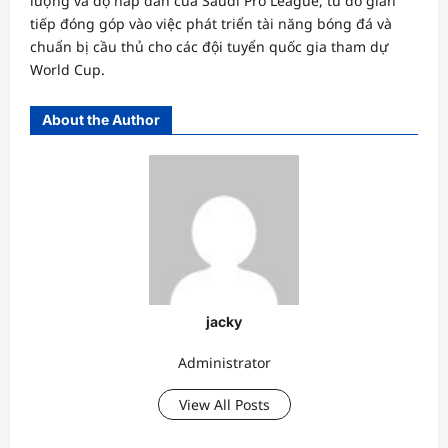
lượng và độ hấp dẫn của Saudi Pro League, từ đó gián
tiếp đóng góp vào việc phát triển tài năng bóng đá và
chuẩn bị cầu thủ cho các đội tuyển quốc gia tham dự
World Cup.
About the Author
jacky
Administrator
View All Posts