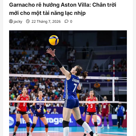
Garnacho rẽ hướng Aston Villa: Chân trời
mới cho một tài năng lạc nhịp
jacky
22 Tháng 7, 2026
0