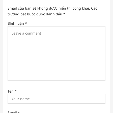
a
Email của bạn sẽ không được hiển thị công khai.
Các
t
trường bắt buộc được đánh dấu
*
i
Bình luận
*
o
n
Tên
*
Email
*