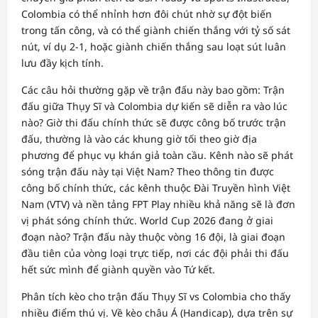
Colombia có thể nhỉnh hơn đôi chút nhờ sự đột biến
trong tấn công, và có thể giành chiến thắng với tỷ số sát
nút, ví dụ 2-1, hoặc giành chiến thắng sau loạt sút luân
lưu đầy kịch tính.
Các câu hỏi thường gặp về trận đấu này bao gồm: Trận
đấu giữa Thụy Sĩ và Colombia dự kiến sẽ diễn ra vào lúc
nào? Giờ thi đấu chính thức sẽ được công bố trước trận
đấu, thường là vào các khung giờ tối theo giờ địa
phương để phục vụ khán giả toàn cầu. Kênh nào sẽ phát
sóng trận đấu này tại Việt Nam? Theo thông tin được
công bố chính thức, các kênh thuộc Đài Truyền hình Việt
Nam (VTV) và nền tảng FPT Play nhiều khả năng sẽ là đơn
vị phát sóng chính thức. World Cup 2026 đang ở giai
đoạn nào? Trận đấu này thuộc vòng 16 đội, là giai đoạn
đầu tiên của vòng loại trực tiếp, nơi các đội phải thi đấu
hết sức mình để giành quyền vào Tứ kết.
Phân tích kèo cho trận đấu Thụy Sĩ vs Colombia cho thấy
nhiều điểm thú vị. Về kèo châu Á (Handicap), dựa trên sự