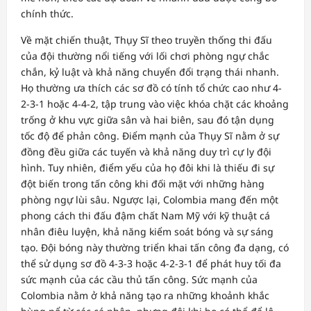
chính thức.
Về mặt chiến thuật, Thụy Sĩ theo truyền thống thi đấu
của đội thường nổi tiếng với lối chơi phòng ngự chắc
chắn, kỷ luật và khả năng chuyển đổi trạng thái nhanh.
Họ thường ưa thích các sơ đồ có tính tổ chức cao như 4-
2-3-1 hoặc 4-4-2, tập trung vào việc khóa chặt các khoảng
trống ở khu vực giữa sân và hai biên, sau đó tận dụng
tốc độ để phản công. Điểm mạnh của Thụy Sĩ nằm ở sự
đồng đều giữa các tuyến và khả năng duy trì cự ly đội
hình. Tuy nhiên, điểm yếu của họ đôi khi là thiếu đi sự
đột biến trong tấn công khi đối mặt với những hàng
phòng ngự lùi sâu. Ngược lại, Colombia mang đến một
phong cách thi đấu đậm chất Nam Mỹ với kỹ thuật cá
nhân điêu luyện, khả năng kiểm soát bóng và sự sáng
tạo. Đội bóng này thường triển khai tấn công đa dạng, có
thể sử dụng sơ đồ 4-3-3 hoặc 4-2-3-1 để phát huy tối đa
sức mạnh của các cầu thủ tấn công. Sức mạnh của
Colombia nằm ở khả năng tạo ra những khoảnh khắc