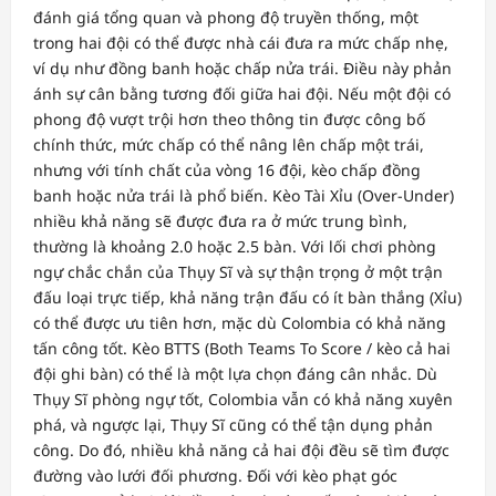
đánh giá tổng quan và phong độ truyền thống, một
trong hai đội có thể được nhà cái đưa ra mức chấp nhẹ,
ví dụ như đồng banh hoặc chấp nửa trái. Điều này phản
ánh sự cân bằng tương đối giữa hai đội. Nếu một đội có
phong độ vượt trội hơn theo thông tin được công bố
chính thức, mức chấp có thể nâng lên chấp một trái,
nhưng với tính chất của vòng 16 đội, kèo chấp đồng
banh hoặc nửa trái là phổ biến. Kèo Tài Xỉu (Over-Under)
nhiều khả năng sẽ được đưa ra ở mức trung bình,
thường là khoảng 2.0 hoặc 2.5 bàn. Với lối chơi phòng
ngự chắc chắn của Thụy Sĩ và sự thận trọng ở một trận
đấu loại trực tiếp, khả năng trận đấu có ít bàn thắng (Xỉu)
có thể được ưu tiên hơn, mặc dù Colombia có khả năng
tấn công tốt. Kèo BTTS (Both Teams To Score / kèo cả hai
đội ghi bàn) có thể là một lựa chọn đáng cân nhắc. Dù
Thụy Sĩ phòng ngự tốt, Colombia vẫn có khả năng xuyên
phá, và ngược lại, Thụy Sĩ cũng có thể tận dụng phản
công. Do đó, nhiều khả năng cả hai đội đều sẽ tìm được
đường vào lưới đối phương. Đối với kèo phạt góc